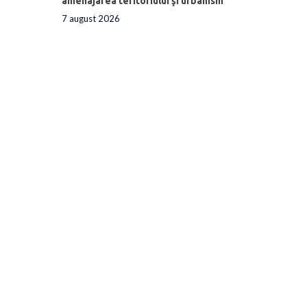
amenajarea teritoriului şi urbanism
7 august 2026