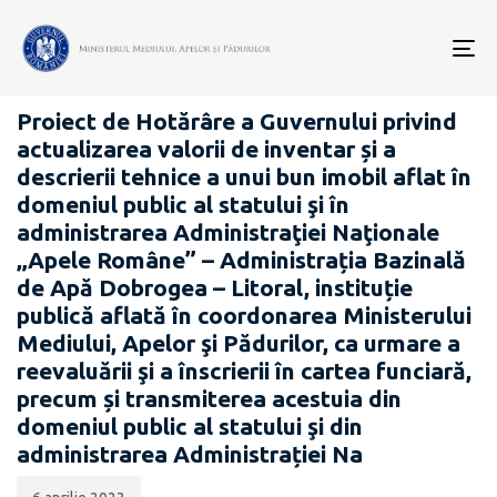
Data
CATEGORIA:
publicării:
To
PROIECTE ACTE NORMATIVE
nav
Proiect de Hotărâre a Guvernului privind
actualizarea valorii de inventar și a
descrierii tehnice a unui bun imobil aflat în
domeniul public al statului şi în
administrarea Administraţiei Naţionale
„Apele Române” – Administrația Bazinală
de Apă Dobrogea – Litoral, instituție
publică aflată în coordonarea Ministerului
Mediului, Apelor şi Pădurilor, ca urmare a
reevaluării şi a înscrierii în cartea funciară,
precum și transmiterea acestuia din
domeniul public al statului şi din
administrarea Administrației Na