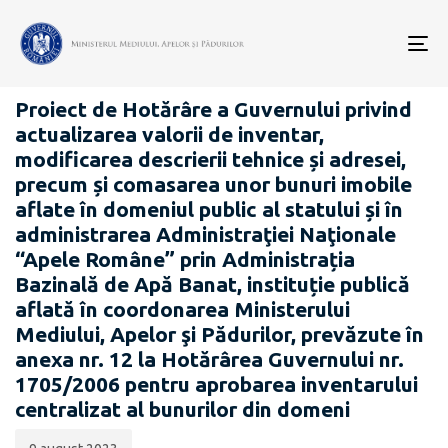
Data
CATEGORIA:
publicării:
To
PROIECTE ACTE NORMATIVE
nav
Proiect de Hotărâre a Guvernului privind
actualizarea valorii de inventar,
modificarea descrierii tehnice și adresei,
precum și comasarea unor bunuri imobile
aflate în domeniul public al statului și în
administrarea Administraţiei Naţionale
“Apele Române” prin Administrația
Bazinală de Apă Banat, instituție publică
aflată în coordonarea Ministerului
Mediului, Apelor şi Pădurilor, prevăzute în
anexa nr. 12 la Hotărârea Guvernului nr.
1705/2006 pentru aprobarea inventarului
centralizat al bunurilor din domeni