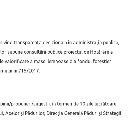
privind transparența decizională în administrația publică,
ilor supune consultării publice proiectul de Hotărâre a
e valorificare a masei lemnoase din fondul forestier
rnului nr.715/2017.
 opinii/propuneri/sugestii, în termen de 10 zile lucrătoare
ui, Apelor și Pădurilor, Direcția Generală Păduri și Strategii