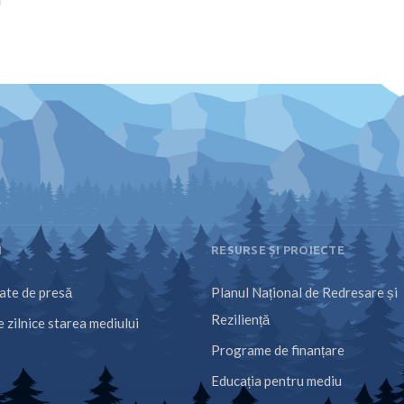
I
RESURSE ȘI PROIECTE
te de presă
Planul Național de Redresare și
Reziliență
 zilnice starea mediului
Programe de finanțare
Educația pentru mediu