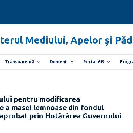
terul Mediului, Apelor și Păd
Transparență
Domenii
Portal GIS
Progr
ului pentru modificarea
re a masei lemnoase din fondul
ă aprobat prin Hotărârea Guvernului