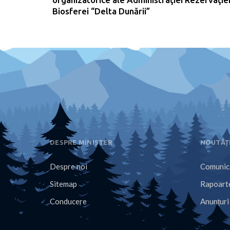
Biosferei “Delta Dunării”
DESPRE MINISTER
NOUTĂȚ
Despre noi
Comunica
Sitemap
Rapoarte
Conducere
Anunțuri