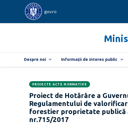
gov.ro
Minis
Despre noi
Informații de interes public
PROIECTE ACTE NORMATIVE
Data
CATEGORIA:
Proiect de Hotărâre a Guvern
publicării:
Regulamentului de valorifica
forestier proprietate public
nr.715/2017