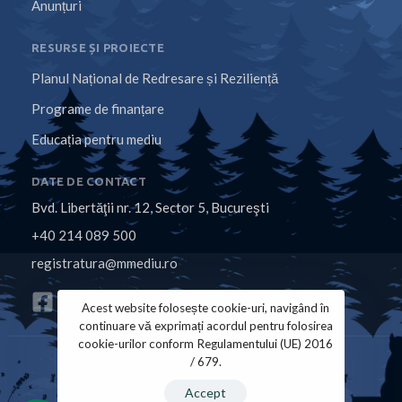
Anunțuri
RESURSE ȘI PROIECTE
Planul Național de Redresare și Reziliență
Programe de finanțare
Educația pentru mediu
DATE DE CONTACT
Bvd. Libertăţii nr. 12, Sector 5, Bucureşti
+40 214 089 500
registratura@mmediu.ro
Acest website folosește cookie-uri, navigând în
continuare vă exprimați acordul pentru folosirea
cookie-urilor conform Regulamentului (UE) 2016
/ 679.
Politica de Cookies
Politica de Confidențialitate
Accept