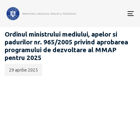
Data
CATEGORIA:
publicării:
To
PROIECTE ACTE NORMATIVE
nav
Ordinul ministrului mediului, apelor si
padurilor nr. 965/2005 privind aprobarea
programului de dezvoltare al MMAP
pentru 2025
29 aprilie 2025