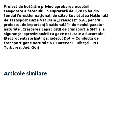
Proiect de hotărâre privind aprobarea ocupării
temporare a terenului în suprafață de 0,7076 ha din
fondul forestier național, de către Societatea Națională
de Transport Gaze Naturale „Transgaz” S.A., pentru
proiectul de importanță națională în domeniul gazelor
naturale „Creșterea capacității de transport a SNT și a
siguranței aprovizionării cu gaze naturale a Sucursalei
Electrocentrale Ișalnița, județul Dolj – Conductă de
transport gaze naturale NT Hurezani – Bibești – NT
Turburea, Jud. Gorj
Articole similare