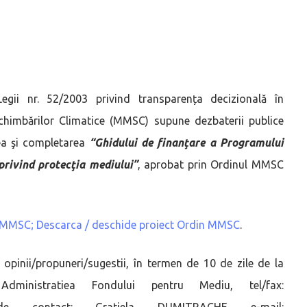
Legii nr. 52/2003 privind transparența decizională în
 Schimbărilor Climatice (MMSC) supune dezbaterii publice
ea şi completarea
“Ghidului de finanţare a Programului
privind protecţia mediului”
, aprobat prin Ordinul MMSC
n MMSC;
Descarca / deschide proiect Ordin MMSC
.
te opinii/propuneri/sugestii, în termen de 10 de zile de la
ministratiea Fondului pentru Mediu, tel/fax:
nă de contact: Gratiela DUMITRACHE e-mail: