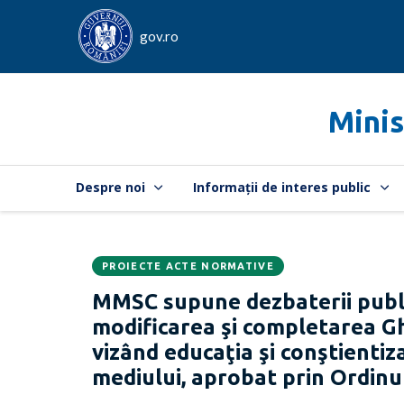
gov.ro
Minis
Despre noi
Informații de interes public
PROIECTE ACTE NORMATIVE
Data
CATEGORIA:
MMSC supune dezbaterii publ
publicării:
modificarea şi completarea Gh
vizând educaţia şi conştientiz
mediului, aprobat prin Ordin