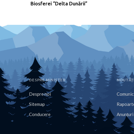
Biosferei “Delta Dunării”
DESPRE MINISTER
NOUTĂȚ
Despre noi
Comunica
Sitemap
Rapoarte
Conducere
Anunțuri