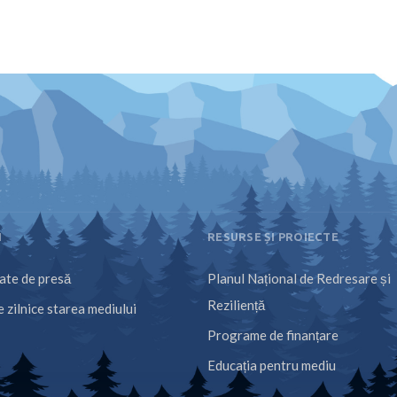
I
RESURSE ȘI PROIECTE
te de presă
Planul Național de Redresare și
Reziliență
 zilnice starea mediului
Programe de finanțare
Educația pentru mediu