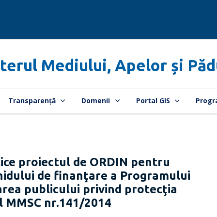
terul Mediului, Apelor și Păd
Transparență
Domenii
Portal GIS
Progr
ice proiectul de ORDIN pentru
idului de finanţare a Programului
area publicului privind protecţia
ul MMSC nr.141/2014