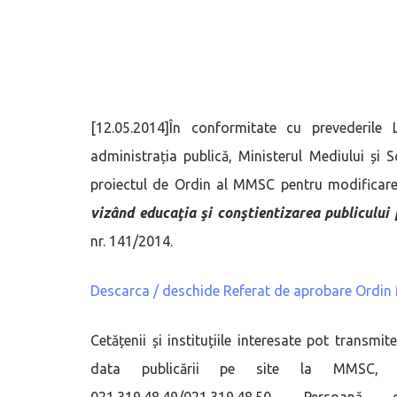
[12.05.2014]În conformitate cu prevederile 
administrația publică, Ministerul Mediului și
proiectul de Ordin al MMSC pentru modificar
vizând educaţia şi conştientizarea publicului 
nr. 141/2014.
Descarca / deschide Referat de aprobare Ordi
Cetățenii și instituțiile interesate pot transmi
data publicării pe site la MMSC, Ad
021.319.48.49/021.319.48.50. Persoa