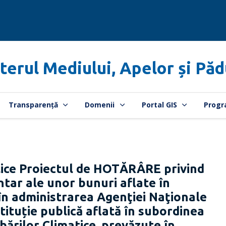
terul Mediului, Apelor și Păd
Transparență
Domenii
Portal GIS
Progr
ice Proiectul de HOTĂRÂRE privind
ntar ale unor bunuri aflate în
 în administrarea Agenţiei Naţionale
tituție publică aflată în subordinea
bărilor Climatice, prevăzute în