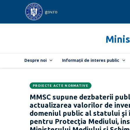
gov.ro
Minis
Despre noi
Informații de interes public
PROIECTE ACTE NORMATIVE
Data
CATEGORIA:
MMSC supune dezbaterii publ
publicării:
actualizarea valorilor de inve
domeniul public al statului şi
pentru Protecţia Mediului, ins
Ministerului Mediului și Schim