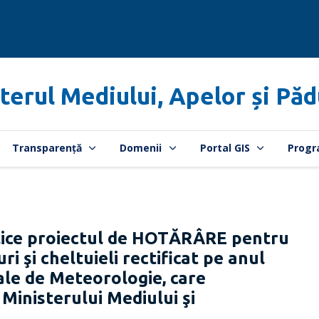
terul Mediului, Apelor și Păd
Transparență
Domenii
Portal GIS
Progr
ice proiectul de HOTĂRÂRE pentru
i şi cheltuieli rectificat pe anul
ale de Meteorologie, care
Ministerului Mediului şi