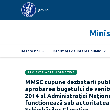
gov.ro
Minis
Despre noi
Informații de interes public
PROIECTE ACTE NORMATIVE
Data
CATEGORIA:
MMSC supune dezbaterii publ
publicării:
aprobarea bugetului de venitur
2014 al Administraţiei Naţion
funcţionează sub autoritatea 
Schimbărilor Climatice