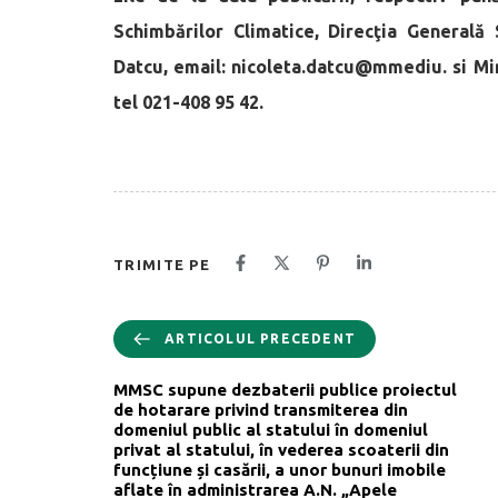
Schimbărilor Climatice, Direcţia Generală
Datcu, email: nicoleta.datcu@mmediu. si M
tel 021-408 95 42.
TRIMITE PE
ARTICOLUL PRECEDENT
MMSC supune dezbaterii publice proiectul
de hotarare privind transmiterea din
domeniul public al statului în domeniul
privat al statului, în vederea scoaterii din
funcțiune și casării, a unor bunuri imobile
aflate în administrarea A.N. „Apele