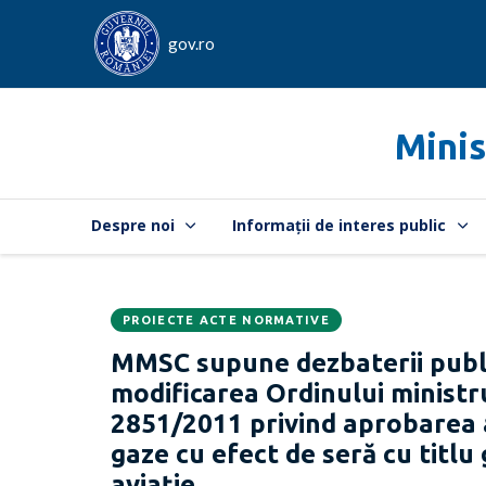
gov.ro
Minis
Despre noi
Informații de interes public
PROIECTE ACTE NORMATIVE
Data
CATEGORIA:
MMSC supune dezbaterii publi
publicării:
modificarea Ordinului ministru
2851/2011 privind aprobarea al
gaze cu efect de seră cu titlu 
aviaţie,