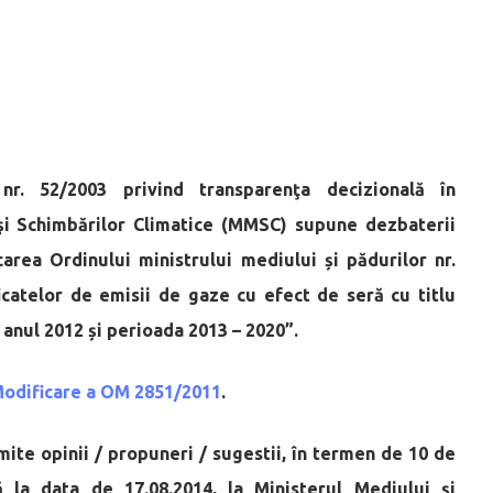
nr. 52/2003 privind transparenţa decizională în
 şi Schimbărilor Climatice (MMSC) supune dezbaterii
area Ordinului ministrului mediului și pădurilor nr.
icatelor de emisii de gaze cu efect de seră cu titlu
u anul 2012 și perioada 2013 – 2020”.
Modificare a OM 2851/2011
.
smite opinii / propuneri / sugestii, în termen de 10 de
ă la data de 17.08.2014, la Ministerul Mediului şi