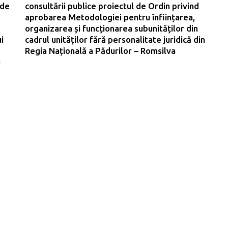
 de
consultării publice proiectul de Ordin privind
aprobarea Metodologiei pentru înființarea,
organizarea și funcționarea subunităților din
i
cadrul unităților fără personalitate juridică din
Regia Națională a Pădurilor – Romsilva
i