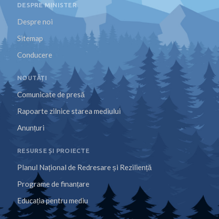
DESPRE MINISTER
Despre noi
Sitemap
Conducere
NOUTĂȚI
Comunicate de presă
Rapoarte zilnice starea mediului
Anunțuri
RESURSE ȘI PROIECTE
Planul Național de Redresare și Reziliență
Programe de finanțare
Educația pentru mediu