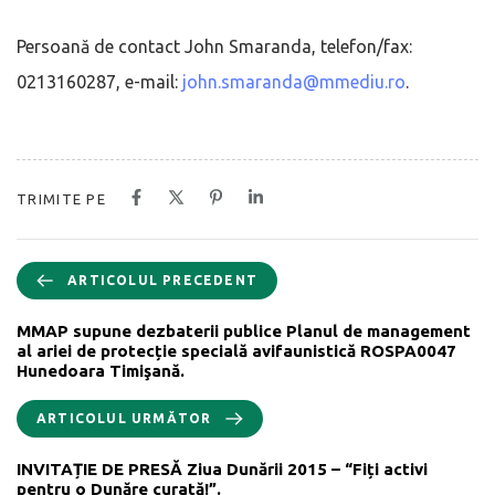
Persoană de contact John Smaranda, telefon/fax:
0213160287, e-mail:
john.smaranda@mmediu.ro
.
TRIMITE PE
ARTICOLUL PRECEDENT
MMAP supune dezbaterii publice Planul de management
al ariei de protecție specială avifaunistică ROSPA0047
Hunedoara Timişană.
ARTICOLUL URMĂTOR
INVITAȚIE DE PRESĂ Ziua Dunării 2015 – “Fiți activi
pentru o Dunăre curată!”.