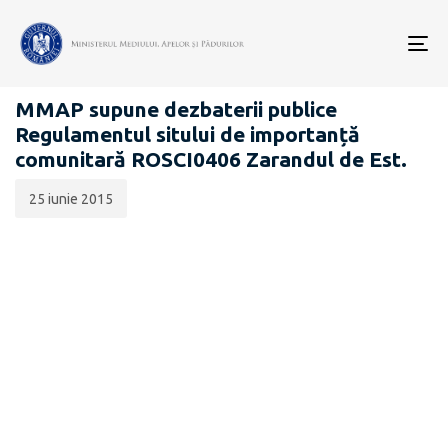
Data
CATEGORIA:
publicării:
To
PROIECTE ACTE NORMATIVE
nav
MMAP supune dezbaterii publice
Regulamentul sitului de importanță
comunitară ROSCI0406 Zarandul de Est.
25 iunie 2015