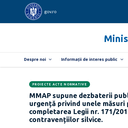
gov.ro
Minis
Despre noi
Informații de interes public
PROIECTE ACTE NORMATIVE
Data
CATEGORIA:
MMAP supune dezbaterii publ
publicării:
urgență privind unele măsuri 
completarea Legii nr. 171/2010
contravențiilor silvice.