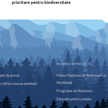
prioritare pentru biodiversitate
I
RESURSE ȘI PROIECTE
te de presă
Planul Național de Redresare și
Reziliență
 zilnice starea mediului
Programe de finanțare
Educația pentru mediu