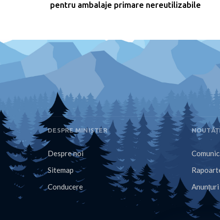
pentru ambalaje primare nereutilizabile
DESPRE MINISTER
NOUTĂȚ
Despre noi
Comunica
Sitemap
Rapoarte
Conducere
Anunțuri