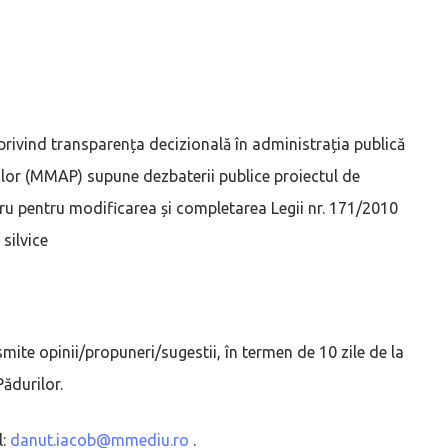
 privind transparența decizională în administrația publică
rilor (MMAP) supune dezbaterii publice proiectul de
ru pentru modificarea și completarea Legii nr. 171/2010
 silvice
|
mite opinii/propuneri/sugestii, în termen de 10 zile de la
Pădurilor.
l:
danut.iacob@mmediu.ro
.