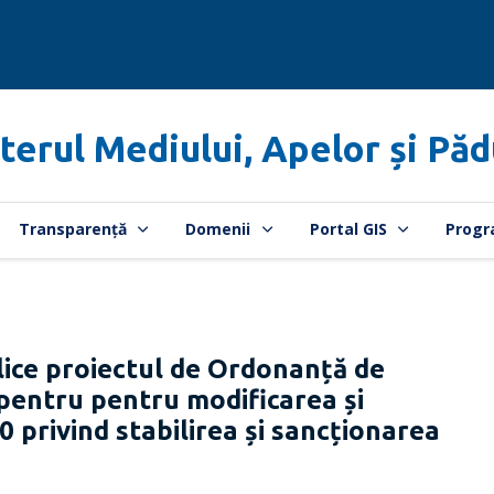
terul Mediului, Apelor și Păd
Transparență
Domenii
Portal GIS
Progr
ice proiectul de Ordonanță de
pentru pentru modificarea și
 privind stabilirea și sancționarea