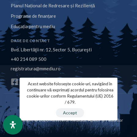
Planul Național de Redresare și Reziliență
Programe de finanțare
Educația pentru mediu
DATE DE CONTACT
Bvd. Libertăţii nr. 12, Sector 5, Bucureşti
+40 214 089 500
registratura@mmediu.ro
Acest website folosește cookie-uri, navigând în
continuare vă exprimați acordul pentru folosirea
cookie-urilor conform Regulamentului (UE) 2016
/ 679.
Politica de Cookies
Politica de Confidențialitate
Accept
Copyright © 2026 Ministerul Mediului, Apelor și Pădurilor