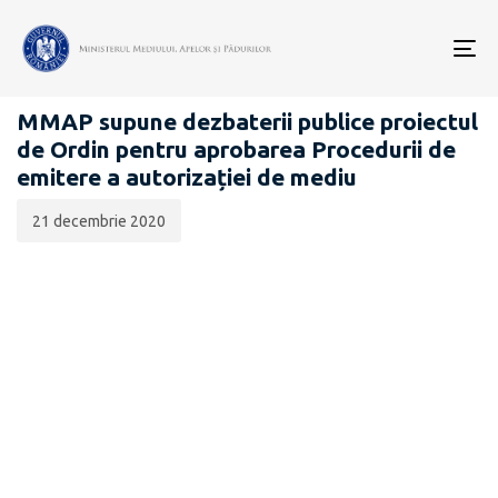
Data
CATEGORIA:
publicării:
To
PROIECTE ACTE NORMATIVE
nav
MMAP supune dezbaterii publice proiectul
de Ordin pentru aprobarea Procedurii de
emitere a autorizației de mediu
21 decembrie 2020