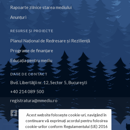
Rapoarte zilnice starea mediului
Anunțuri
RESURSE ȘI PROIECTE
Planul Național de Redresare și Reziliență
Programe de finanțare
Educația pentru mediu
DATE DE CONTACT
Bvd. Libertăţii nr. 12, Sector 5, Bucureşti
+40 214 089 500
registratura@mmediu.ro
Acest website folosește cookie-uri, navigând în
continuare vă exprimați acordul pentru folosirea
cookie-urilor conform Regulamentului (UE) 2016