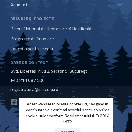
Anunțuri
RESURSE ȘI PROIECTE
Planul Național de Redresare și Reziliență
Programe de finanțare
Educația pentru mediu
DATE DE CONTACT
Bvd. Libertăţii nr. 12, Sector 5, Bucureşti
+40 214 089 500
registratura@mmediu.ro
Acest website folosește cookie-uri, navigând în
continuare vă exprimați acordul pentru folosirea
cookie-urilor conform Regulamentului (UE) 2016
/ 679.
Politica de Cookies
Politica de Confidențialitate
Accept