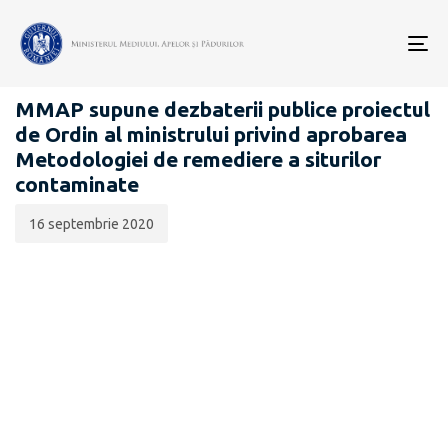
Data
CATEGORIA:
publicării:
To
PROIECTE ACTE NORMATIVE
nav
MMAP supune dezbaterii publice proiectul
de Ordin al ministrului privind aprobarea
Metodologiei de remediere a siturilor
contaminate
16 septembrie 2020