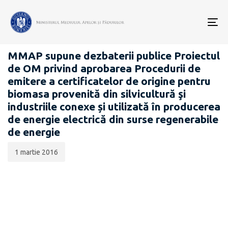
Data
CATEGORIA:
publicării:
To
PROIECTE ACTE NORMATIVE
nav
MMAP supune dezbaterii publice Proiectul
de OM privind aprobarea Procedurii de
emitere a certificatelor de origine pentru
biomasa provenită din silvicultură şi
industriile conexe și utilizată în producerea
de energie electrică din surse regenerabile
de energie
1 martie 2016