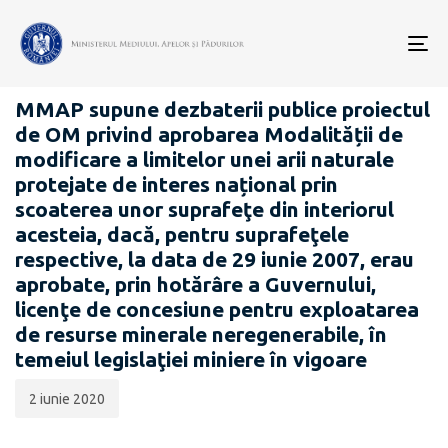
Data
CATEGORIA:
publicării:
To
PROIECTE ACTE NORMATIVE
nav
MMAP supune dezbaterii publice proiectul
de OM privind aprobarea Modalității de
modificare a limitelor unei arii naturale
protejate de interes național prin
scoaterea unor suprafeţe din interiorul
acesteia, dacă, pentru suprafeţele
respective, la data de 29 iunie 2007, erau
aprobate, prin hotărâre a Guvernului,
licenţe de concesiune pentru exploatarea
de resurse minerale neregenerabile, în
temeiul legislaţiei miniere în vigoare
2 iunie 2020