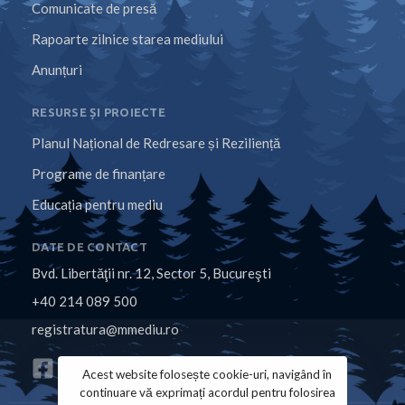
Comunicate de presă
Rapoarte zilnice starea mediului
Anunțuri
RESURSE ȘI PROIECTE
Planul Național de Redresare și Reziliență
Programe de finanțare
Educația pentru mediu
DATE DE CONTACT
Bvd. Libertăţii nr. 12, Sector 5, Bucureşti
+40 214 089 500
registratura@mmediu.ro
Acest website folosește cookie-uri, navigând în
continuare vă exprimați acordul pentru folosirea