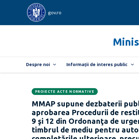
gov.ro
Minis
Despre noi
Informații de interes public
PROIECTE ACTE NORMATIVE
Data
CATEGORIA:
MMAP supune dezbaterii publ
publicării:
aprobarea Procedurii de restit
9 şi 12 din Ordonanţa de urge
timbrul de mediu pentru autov
completările ulterioare, precu