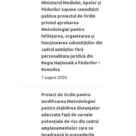
Ministerul Mediului, Apelor și
Pădurilor supune consultării
publice proiectul de Ordin
privind aprobarea
Metodologiei pentru
înființarea, organizarea și
funcționarea subunităților din
cadrul unităților fără
personalitate juridică din
Regia Națională a Pădurilor –
Romsilva
7 august 2026
Proiect de Ordin pentru
modificarea Metodologiei
pentru stabilirea distanţelor
adecvate față de sursele
potențiale de risc din cadrul
amplasamentelor care se
încadrează în prevederile