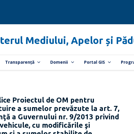
terul Mediului, Apelor și Păd
Transparență
Domenii
Portal GIS
Progr
ice Proiectul de OM pentru
uire a sumelor prevăzute la art. 7,
nţă a Guvernului nr. 9/2013 privind
ehicule, cu modificările şi
m şi a sumelor stabilite de