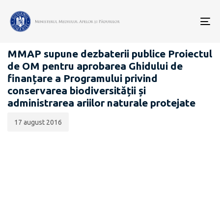
Data
CATEGORIA:
publicării:
To
PROIECTE ACTE NORMATIVE
nav
MMAP supune dezbaterii publice Proiectul
de OM pentru aprobarea Ghidului de
finanțare a Programului privind
conservarea biodiversității și
administrarea ariilor naturale protejate
17 august 2016