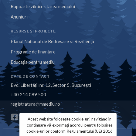
Rapoarte zilnice starea mediului
Anunțuri
RESURSE ȘI PROIECTE
Planul Național de Redresare și Reziliență
Programe de finanțare
Educația pentru mediu
DATE DE CONTACT
Bvd. Libertăţii nr. 12, Sector 5, Bucureşti
+40 214 089 500
registratura@mmediu.ro
Acest website folosește cookie-uri, navigând în
continuare vă exprimați acordul pentru folosirea
cookie-urilor conform Regulamentului (UE) 2016