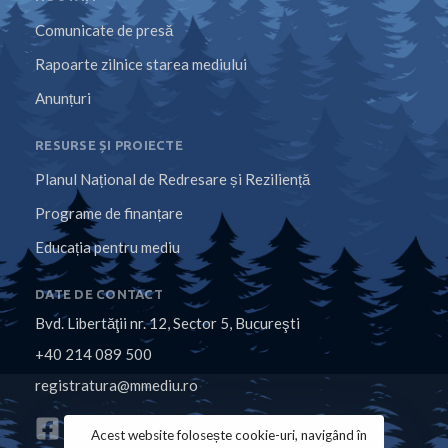
Comunicate de presă
Rapoarte zilnice starea mediului
Anunțuri
RESURSE ȘI PROIECTE
Planul Național de Redresare și Reziliență
Programe de finanțare
Educația pentru mediu
DATE DE CONTACT
Bvd. Libertăţii nr. 12, Sector 5, Bucureşti
+40 214 089 500
registratura@mmediu.ro
Acest website folosește cookie-uri, navigând în