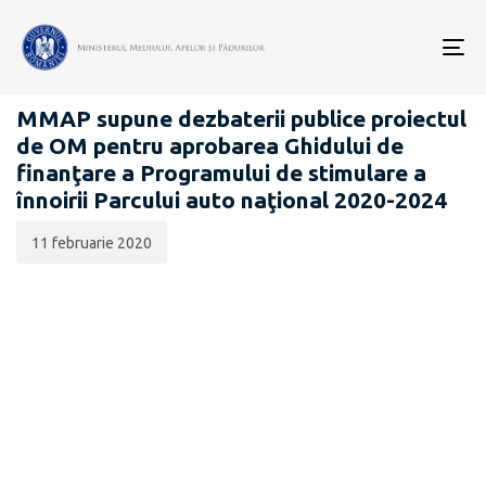
Data
CATEGORIA:
publicării:
To
PROIECTE ACTE NORMATIVE
nav
MMAP supune dezbaterii publice proiectul
de OM pentru aprobarea Ghidului de
finanţare a Programului de stimulare a
înnoirii Parcului auto naţional 2020-2024
11 februarie 2020