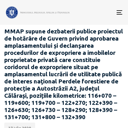
Data
CATEGORIA:
publicării:
To
PROIECTE ACTE NORMATIVE
nav
MMAP supune dezbaterii publice proiectul
de hotărâre de Guvern privind aprobarea
amplasamentului și declanşarea
procedurilor de expropriere a imobilelor
proprietate privată care constituie
coridorul de expropriere situat pe
amplasamentul lucrării de utilitate publică
de interes naţional Perdele forestiere de
protecție a Autostrăzii A2, județul
Călărași, pozițiile kilometrice: 116+070 –
119+600; 119+700 – 122+270; 122+390 –
126+630; 126+730 – 128+290; 128+390 –
131+700; 131+800 – 132+390