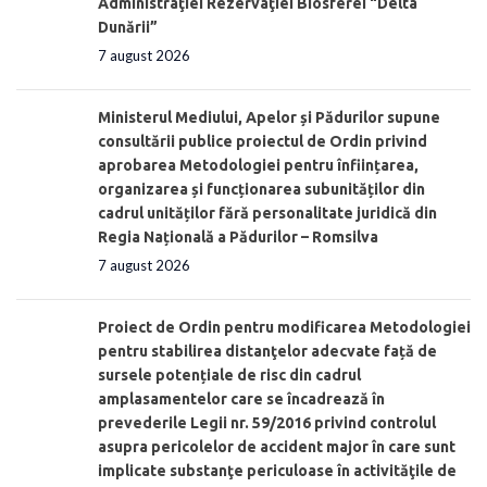
Administraţiei Rezervaţiei Biosferei “Delta
Dunării”
7 august 2026
Ministerul Mediului, Apelor și Pădurilor supune
consultării publice proiectul de Ordin privind
aprobarea Metodologiei pentru înființarea,
organizarea și funcționarea subunităților din
cadrul unităților fără personalitate juridică din
Regia Națională a Pădurilor – Romsilva
7 august 2026
Proiect de Ordin pentru modificarea Metodologiei
pentru stabilirea distanţelor adecvate față de
sursele potențiale de risc din cadrul
amplasamentelor care se încadrează în
prevederile Legii nr. 59/2016 privind controlul
asupra pericolelor de accident major în care sunt
implicate substanţe periculoase în activităţile de