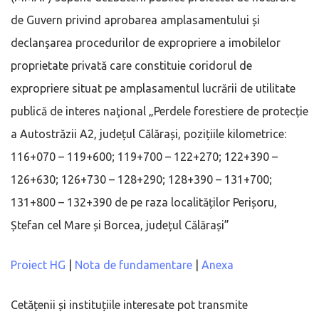
de Guvern privind aprobarea amplasamentului și
declanşarea procedurilor de expropriere a imobilelor
proprietate privată care constituie coridorul de
expropriere situat pe amplasamentul lucrării de utilitate
publică de interes naţional „Perdele forestiere de protecție
a Autostrăzii A2, județul Călărași, pozițiile kilometrice:
116+070 – 119+600; 119+700 – 122+270; 122+390 –
126+630; 126+730 – 128+290; 128+390 – 131+700;
131+800 – 132+390 de pe raza localităților Perișoru,
Ștefan cel Mare și Borcea, județul Călărași”
Proiect HG
|
Nota de fundamentare
|
Anexa
Cetățenii și instituțiile interesate pot transmite