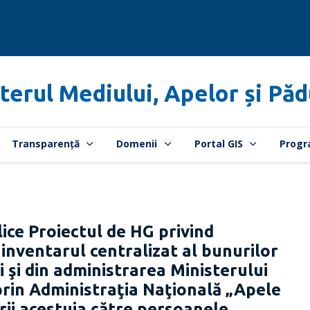
terul Mediului, Apelor și Păd
Transparență
Domenii
Portal GIS
Progr
ce Proiectul de HG privind
inventarul centralizat al bunurilor
i şi din administrarea Ministerului
 prin Administraţia Naţională „Apele
rii acestuia către persoanele