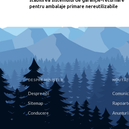
pentru ambalaje primare nereutilizabile
DESPRE MINISTER
NOUTĂȚ
Despre noi
Comunica
Sitemap
Rapoarte
Conducere
Anunțuri