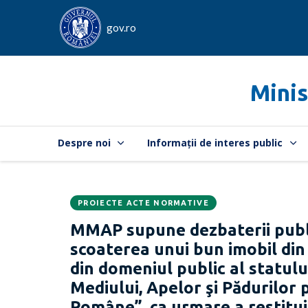
gov.ro
Minis
Despre noi
Informații de interes public
PROIECTE ACTE NORMATIVE
Data
CATEGORIA:
MMAP supune dezbaterii publi
publicării:
scoaterea unui bun imobil din 
din domeniul public al statulu
Mediului, Apelor şi Pădurilor
Române”, ca urmare a restitui