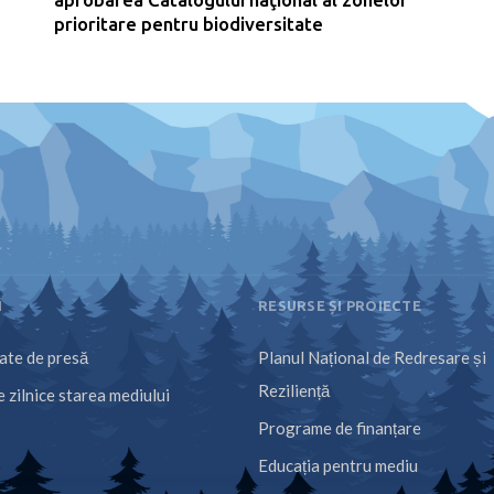
prioritare pentru biodiversitate
I
RESURSE ȘI PROIECTE
te de presă
Planul Național de Redresare și
Reziliență
 zilnice starea mediului
Programe de finanțare
Educația pentru mediu