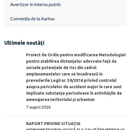
Avertizor în interes public
Convenția de la Aarhus
Ultimele noutăți
Proiect de Ordin pentru modificarea Metodologiei
pentru stabilirea distanţelor adecvate față de
sursele potențiale de risc din cadrul
amplasamentelor care se încadrează în
prevederile Legii nr. 59/2016 privind controlul
asupra pericolelor de accident major în care sunt
implicate substanţe periculoase în activităţile de
amenajarea teritoriului şi urbanism
7 august 2026
RAPORT PRIVIND SITUAŢIA
HIDROMETEOROLOGICĂ ŞI A CALITĂŢII MEDIULUI