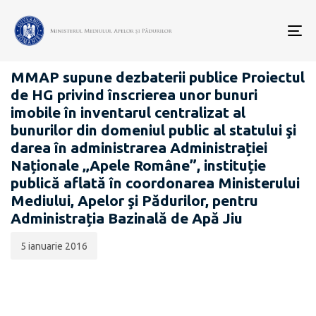
Data
CATEGORIA:
publicării:
To
PROIECTE ACTE NORMATIVE
nav
MMAP supune dezbaterii publice Proiectul
de HG privind înscrierea unor bunuri
imobile în inventarul centralizat al
bunurilor din domeniul public al statului şi
darea în administrarea Administrației
Naționale „Apele Române”, instituție
publică aflată în coordonarea Ministerului
Mediului, Apelor şi Pădurilor, pentru
Administrația Bazinală de Apă Jiu
5 ianuarie 2016