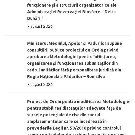
funcționare și a structurii organizatorice ale
Administraţiei Rezervaţiei Biosferei “Delta
Dunării”
7 august 2026
Ministerul Mediului, Apelor și Pădurilor supune
consultării publice proiectul de Ordin privind
aprobarea Metodologiei pentru înființarea,
organizarea și funcționarea subunităților din
cadrul unităților fără personalitate juridică din
Regia Națională a Pădurilor – Romsilva
7 august 2026
Proiect de Ordin pentru modificarea Metodologiei
pentru stabilirea distanţelor adecvate față de
sursele potențiale de risc din cadrul
amplasamentelor care se încadrează în
prevederile Legii nr. 59/2016 privind controlul
asupra pericolelor de accident major în care sunt