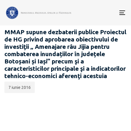
Data
CATEGORIA:
publicării:
To
PROIECTE ACTE NORMATIVE
nav
MMAP supune dezbaterii publice Proiectul
de HG privind aprobarea obiectivului de
investiţii „ Amenajare râu Jijia pentru
combaterea inundațiilor în județele
Botoșani și Iași” precum şi a
caracteristicilor principale şi a indicatorilor
tehnico-economici aferenţi acestuia
7 iunie 2016