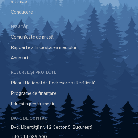
Sitemap
Conducere
NOUTĂȚI
Comunicate de presă
Rapoarte zilnice starea mediului
Anunțuri
RESURSE ȘI PROIECTE
Planul Național de Redresare și Reziliență
Programe de finanțare
Educația pentru mediu
DATE DE CONTACT
Bvd. Libertăţii nr. 12, Sector 5, Bucureşti
+40 214 089 500