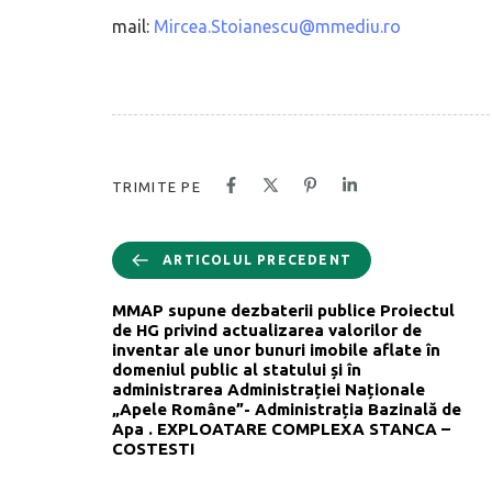
mail:
Mircea.Stoianescu@mmediu.ro
TRIMITE PE
ARTICOLUL PRECEDENT
MMAP supune dezbaterii publice Proiectul
de HG privind actualizarea valorilor de
inventar ale unor bunuri imobile aflate în
domeniul public al statului și în
administrarea Administrației Naționale
„Apele Române”- Administrația Bazinală de
Apa . EXPLOATARE COMPLEXA STANCA –
COSTESTI