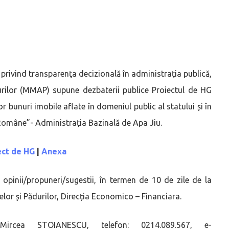
 privind transparenţa decizională în administraţia publică,
durilor (MMAP) supune dezbaterii publice Proiectul de HG
r bunuri imobile aflate în domeniul public al statului și în
Române”- Administrația Bazinală de Apa Jiu.
ct de HG
|
Anexa
te opinii/propuneri/sugestii, în termen de 10 de zile de la
pelor și Pădurilor, Direcția Economico – Financiara.
rcea STOIANESCU, telefon: 0214.089.567, e-