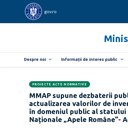
gov.ro
Minis
Despre noi
Informații de interes public
PROIECTE ACTE NORMATIVE
Data
CATEGORIA:
MMAP supune dezbaterii publi
publicării:
actualizarea valorilor de inve
în domeniul public al statului
Naționale „Apele Române”- Ad