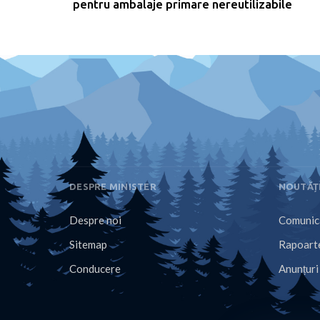
pentru ambalaje primare nereutilizabile
DESPRE MINISTER
NOUTĂȚ
Despre noi
Comunica
Sitemap
Rapoarte
Conducere
Anunțuri