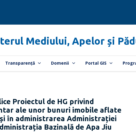
terul Mediului, Apelor și Păd
Transparență
Domenii
Portal GIS
Progr
ce Proiectul de HG privind
ntar ale unor bunuri imobile aflate
 și în administrarea Administrației
ministrația Bazinală de Apa Jiu