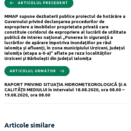
ARTICOLUL PRECEDENT
MMAP supune dezbaterii publice proiectul de hotărâre a
Guvernului privind declanșarea procedurilor de
expropriere a imobilelor proprietate privată care
constituie coridorul de expropriere al lucrării de utilitate
publică de interes naţional „Punerea în siguranță a
lucrărilor de apărare împotriva inundațiilor pe râul
Ialomița și afluenți, în zona municipiului Urziceni, județul
Ialomița (etapa a-II-a)” aflate pe raza localităților
Urziceni și Bărbulești din județul Ialomița
ARTICOLUL URMĂTOR
RAPORT PRIVIND SITUAŢIA HIDROMETEOROLOGICĂ ŞI A
CALITĂŢII MEDIULUI în intervalul 18.08.2020, ora 08.00 –
19.08.2020, ora 08.00
Articole similare