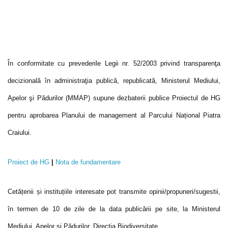
În conformitate cu prevederile Legii nr. 52/2003 privind transparenţa
decizională în administraţia publică, republicată, Ministerul Mediului,
Apelor şi Pădurilor (MMAP) supune dezbaterii publice Proiectul de HG
pentru aprobarea Planului de management al Parcului Național Piatra
Craiului.
Proiect de HG
|
Nota de fundamentare
Cetățenii și instituțiile interesate pot transmite opinii/propuneri/sugestii,
în termen de 10 de zile de la data publicării pe site, la Ministerul
Mediului, Apelor și Pădurilor, Direcția Biodiversitate.