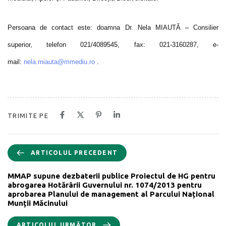
Persoana de contact este: doamna Dr. Nela MIAUTĂ – Consilier
superior, telefon 021/4089545, fax: 021-3160287, e-
mail:
nela.miauta@mmediu.ro
.
TRIMITE PE
ARTICOLUL PRECEDENT
MMAP supune dezbaterii publice Proiectul de HG pentru
abrogarea Hotărârii Guvernului nr. 1074/2013 pentru
aprobarea Planului de management al Parcului Național
Munții Măcinului
ARTICOLUL URMĂTOR