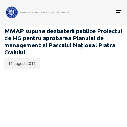
Data
CATEGORIA:
publicării:
To
PROIECTE ACTE NORMATIVE
nav
MMAP supune dezbaterii publice Proiectul
de HG pentru aprobarea Planului de
management al Parcului Național Piatra
Craiului
11 august 2016