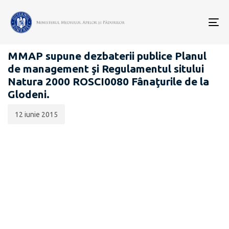
Data
CATEGORIA:
publicării:
To
PROIECTE ACTE NORMATIVE
nav
MMAP supune dezbaterii publice Planul
de management şi Regulamentul sitului
Natura 2000 ROSCI0080 Fânaţurile de la
Glodeni.
12 iunie 2015