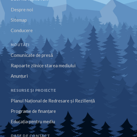
Despre noi
Sitemap
Conducere
NOUTĂȚI
Comunicate de presă
Rapoarte zilnice starea mediului
Anunțuri
RESURSE ȘI PROIECTE
Planul Național de Redresare și Reziliență
Programe de finanțare
Educația pentru mediu
DATE DE CONTACT