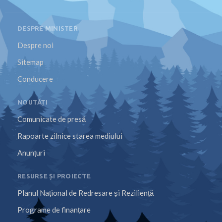
DESPRE MINISTER
Despre noi
Sitemap
Conducere
NOUTĂȚI
Comunicate de presă
Rapoarte zilnice starea mediului
Anunțuri
RESURSE ȘI PROIECTE
Planul Național de Redresare și Reziliență
Programe de finanțare