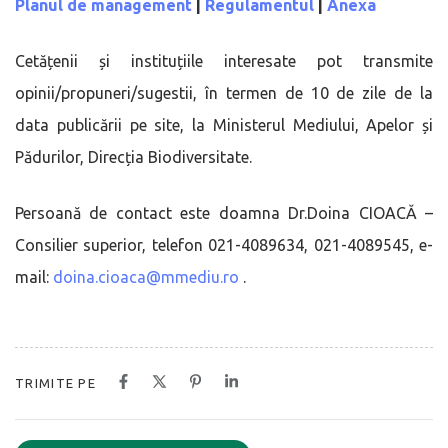
Planul de management
|
Regulamentul
|
Anexa
Cetățenii și instituțiile interesate pot transmite
opinii/propuneri/sugestii, în termen de 10 de zile de la
data publicării pe site, la Ministerul Mediului, Apelor și
Pădurilor, Direcția Biodiversitate.
Persoană de contact este doamna Dr.Doina CIOACĂ –
Consilier superior, telefon 021-4089634, 021-4089545, e-
mail:
doina.cioaca@mmediu.ro
.
TRIMITE PE