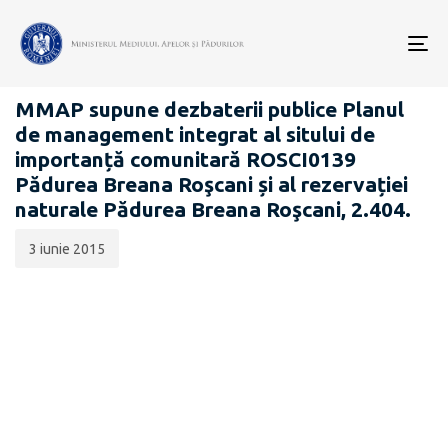
Data
CATEGORIA:
publicării:
To
PROIECTE ACTE NORMATIVE
nav
MMAP supune dezbaterii publice Planul
de management integrat al sitului de
importanță comunitară ROSCI0139
Pădurea Breana Roşcani și al rezervației
naturale Pădurea Breana Roşcani, 2.404.
3 iunie 2015