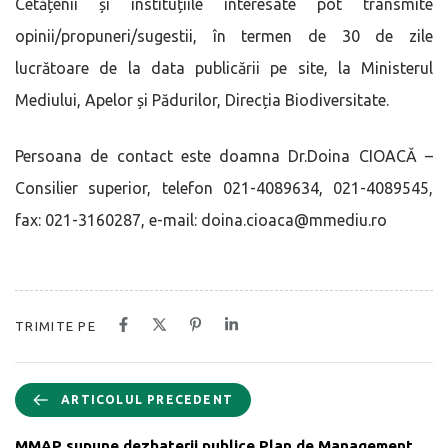
Cetățenii și instituțiile interesate pot transmite
opinii/propuneri/sugestii, în termen de 30 de zile
lucrătoare de la data publicării pe site, la Ministerul
Mediului, Apelor și Pădurilor, Direcția Biodiversitate.
Persoana de contact este doamna Dr.Doina CIOACĂ –
Consilier superior, telefon 021-4089634, 021-4089545,
fax: 021-3160287, e-mail: doina.cioaca@mmediu.ro
TRIMITE PE
ARTICOLUL PRECEDENT
MMAP supune dezbaterii publice Plan de Management