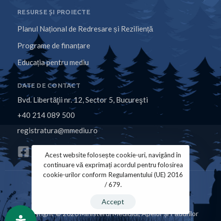
RESURSE ȘI PROIECTE
Planul Național de Redresare și Reziliență
Programe de finanțare
Educația pentru mediu
DATE DE CONTACT
Bvd. Libertăţii nr. 12, Sector 5, Bucureşti
+40 214 089 500
registratura@mmediu.ro
Acest website folosește cookie-uri, navigând în
continuare vă exprimați acordul pentru folosirea
cookie-urilor conform Regulamentului (UE) 2016
/ 679.
Politica de Cookies
Politica de Confidențialitate
Accept
Copyright © 2026 Ministerul Mediului, Apelor și Pădurilor