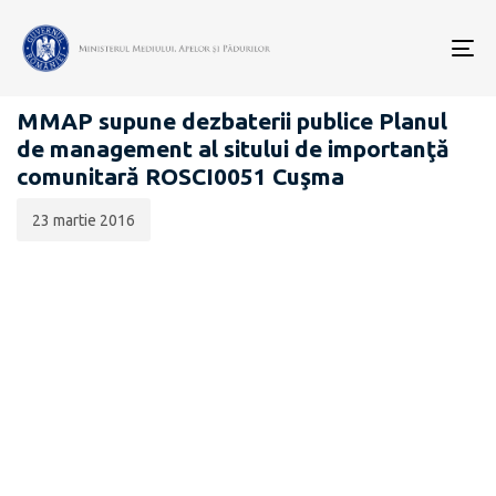
Data
CATEGORIA:
publicării:
To
PROIECTE ACTE NORMATIVE
nav
MMAP supune dezbaterii publice Planul
de management al sitului de importanţă
comunitară ROSCI0051 Cuşma
23 martie 2016