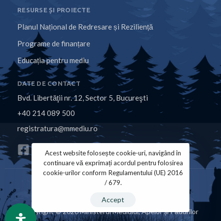
RESURSE ȘI PROIECTE
Planul Național de Redresare și Reziliență
Programe de finanțare
Educația pentru mediu
DATE DE CONTACT
Bvd. Libertăţii nr. 12, Sector 5, Bucureşti
+40 214 089 500
registratura@mmediu.ro
Acest website folosește cookie-uri, navigând în
continuare vă exprimați acordul pentru folosirea
cookie-urilor conform Regulamentului (UE) 2016
/ 679.
Politica de Cookies
Politica de Confidențialitate
Accept
Copyright © 2026 Ministerul Mediului, Apelor și Pădurilor