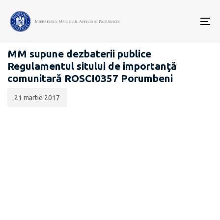
Data
CATEGORIA:
publicării:
To
PROIECTE ACTE NORMATIVE
nav
MM supune dezbaterii publice
Regulamentul sitului de importanţă
comunitară ROSCI0357 Porumbeni
21 martie 2017