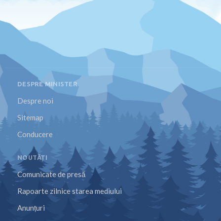
DESPRE MINISTER
Despre noi
Sitemap
Conducere
NOUTĂȚI
Comunicate de presă
Rapoarte zilnice starea mediului
Anunțuri