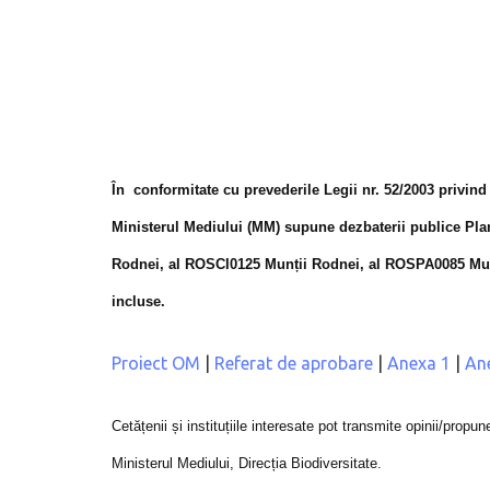
În conformitate cu prevederile Legii nr. 52/2003 privind
Ministerul Mediului (MM) supune dezbaterii publice Pl
Rodnei, al ROSCI0125 Munții Rodnei, al ROSPA0085 Munții
incluse.
Proiect OM
|
Referat de aprobare
|
Anexa 1
|
An
Cetățenii și instituțiile interesate pot transmite opinii/propun
Ministerul Mediului, Direcția Biodiversitate.