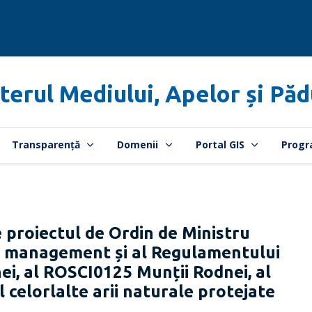
terul Mediului, Apelor și Păd
Transparență
Domenii
Portal GIS
Progr
 proiectul de Ordin de Ministru
e management și al Regulamentului
ei, al ROSCI0125 Munții Rodnei, al
 celorlalte arii naturale protejate