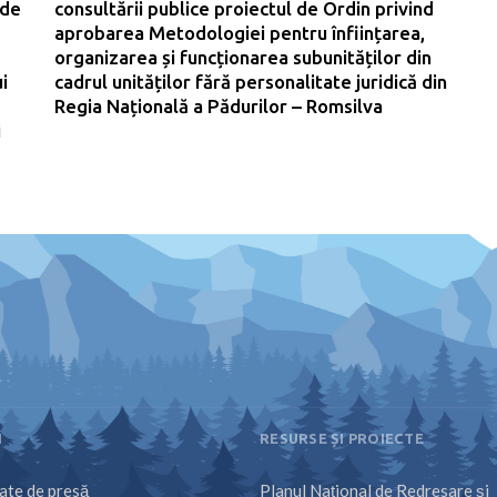
 de
consultării publice proiectul de Ordin privind
aprobarea Metodologiei pentru înființarea,
organizarea și funcționarea subunităților din
i
cadrul unităților fără personalitate juridică din
Regia Națională a Pădurilor – Romsilva
i
I
RESURSE ȘI PROIECTE
te de presă
Planul Național de Redresare și