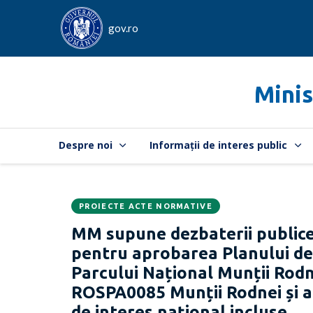
gov.ro
Minis
Despre noi
Informații de interes public
PROIECTE ACTE NORMATIVE
Data
CATEGORIA:
MM supune dezbaterii publice
publicării:
pentru aprobarea Planului d
Parcului Național Munții Rodn
ROSPA0085 Munții Rodnei și al
de interes național incluse