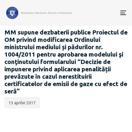
Data
CATEGORIA:
publicării:
To
PROIECTE ACTE NORMATIVE
nav
MM supune dezbaterii publice Proiectul de
OM privind modificarea Ordinului
ministrului mediului și pădurilor nr.
1004/2011 pentru aprobarea modelului şi
conţinutului formularului “Decizie de
impunere privind aplicarea penalității
prevăzute în cazul nerestituirii
certificatelor de emisii de gaze cu efect de
seră”
13 aprilie 2017