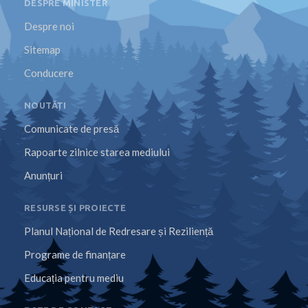
DESPRE MINISTER
Despre noi
Sitemap
Conducere
NOUTĂȚI
Comunicate de presă
Rapoarte zilnice starea mediului
Anunțuri
RESURSE ȘI PROIECTE
Planul Național de Redresare și Reziliență
Programe de finanțare
Educația pentru mediu