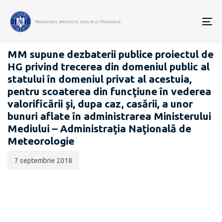
Data
CATEGORIA:
publicării:
To
PROIECTE ACTE NORMATIVE
nav
MM supune dezbaterii publice proiectul de
HG privind trecerea din domeniul public al
statului în domeniul privat al acestuia,
pentru scoaterea din funcţiune în vederea
valorificării şi, dupa caz, casării, a unor
bunuri aflate în administrarea Ministerului
Mediului – Administraţia Naţională de
Meteorologie
7 septembrie 2018