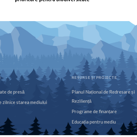
I
RESURSE ȘI PROIECTE
te de presă
Planul Național de Redresare și
Reziliență
 zilnice starea mediului
Programe de finanțare
Educația pentru mediu