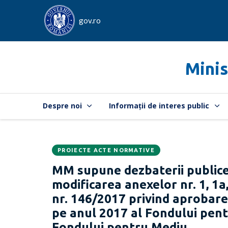
gov.ro
Minis
Despre noi
Informații de interes public
PROIECTE ACTE NORMATIVE
Data
CATEGORIA:
MM supune dezbaterii publice
publicării:
modificarea anexelor nr. 1, 1a
nr. 146/2017 privind aprobarea
pe anul 2017 al Fondului pent
Fondului pentru Mediu