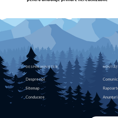
DESPRE MINISTER
NOUTĂȚ
Despre noi
Comunica
Sitemap
Rapoarte
Conducere
Anunțuri