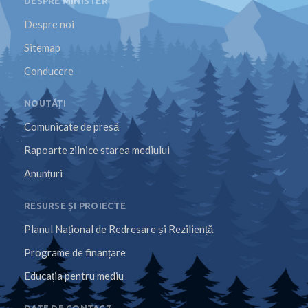
DESPRE MINISTER
Despre noi
Sitemap
Conducere
NOUTĂȚI
Comunicate de presă
Rapoarte zilnice starea mediului
Anunțuri
RESURSE ȘI PROIECTE
Planul Național de Redresare și Reziliență
Programe de finanțare
Educația pentru mediu