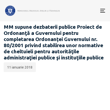
Data
CATEGORIA:
publicării:
To
PROIECTE ACTE NORMATIVE
nav
MM supune dezbaterii publice Proiect de
Ordonanţă a Guvernului pentru
completarea Ordonanței Guvernului nr.
80/2001 privind stabilirea unor normative
de cheltuieli pentru autorităţile
administraţiei publice şi instituţiile publice
11 ianuarie 2018