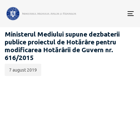
Data
CATEGORIA:
publicării:
To
PROIECTE ACTE NORMATIVE
nav
Ministerul Mediului supune dezbaterii
publice proiectul de Hotărâre pentru
modificarea Hotărârii de Guvern nr.
616/2015
7 august 2019