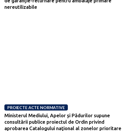
de garanție-returnare pentru ambalaje primare
nereutilizabile
PROIECTE ACTE NORMATIVE
Ministerul Mediului, Apelor și Pădurilor supune
consultării publice proiectul de Ordin privind
aprobarea Catalogului naţional al zonelor prioritare