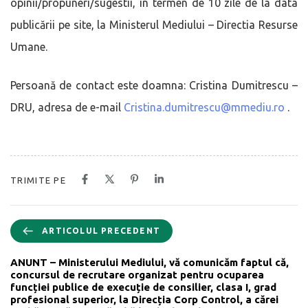
opinii/propuneri/sugestii, în termen de 10 zile de la data
publicării pe site, la Ministerul Mediului – Directia Resurse
Umane.
Persoană de contact este doamna: Cristina Dumitrescu –
DRU, adresa de e-mail
Cristina.dumitrescu@mmediu.ro
.
TRIMITE PE
ARTICOLUL PRECEDENT
ANUNT – Ministerului Mediului, vă comunicăm faptul că,
concursul de recrutare organizat pentru ocuparea
funcției publice de execuție de consilier, clasa I, grad
profesional superior, la Direcția Corp Control, a cărei