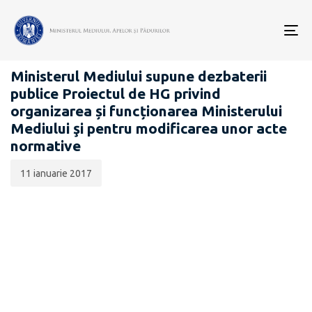
Data
CATEGORIA:
publicării:
To
PROIECTE ACTE NORMATIVE
nav
Ministerul Mediului supune dezbaterii
publice Proiectul de HG privind
organizarea și funcționarea Ministerului
Mediului şi pentru modificarea unor acte
normative
11 ianuarie 2017