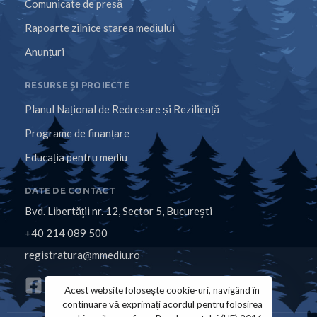
Comunicate de presă
Rapoarte zilnice starea mediului
Anunțuri
RESURSE ȘI PROIECTE
Planul Național de Redresare și Reziliență
Programe de finanțare
Educația pentru mediu
DATE DE CONTACT
Bvd. Libertăţii nr. 12, Sector 5, Bucureşti
+40 214 089 500
registratura@mmediu.ro
Acest website folosește cookie-uri, navigând în
continuare vă exprimați acordul pentru folosirea