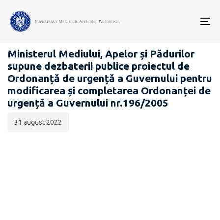
Data
CATEGORIA:
publicării:
To
PROIECTE ACTE NORMATIVE
nav
Ministerul Mediului, Apelor și Pădurilor
supune dezbaterii publice proiectul de
Ordonanță de urgență a Guvernului pentru
modificarea și completarea Ordonanței de
urgență a Guvernului nr.196/2005
31 august 2022