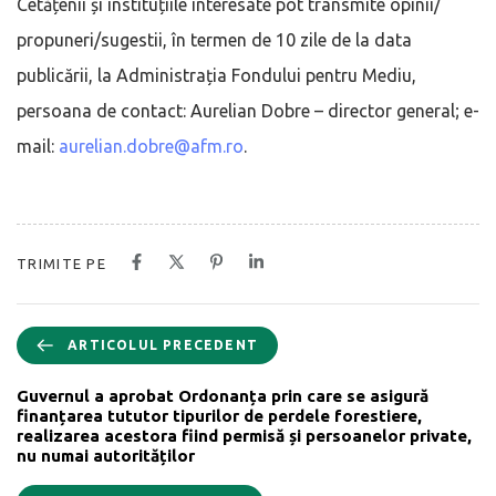
Cetățenii și instituțiile interesate pot transmite opinii/
propuneri/sugestii, în termen de 10 zile de la data
publicării, la Administrația Fondului pentru Mediu,
persoana de contact: Aurelian Dobre – director general; e-
mail:
aurelian.dobre@afm.ro
.
TRIMITE PE
ARTICOLUL PRECEDENT
Guvernul a aprobat Ordonanța prin care se asigură
finanțarea tututor tipurilor de perdele forestiere,
realizarea acestora fiind permisă și persoanelor private,
nu numai autorităților