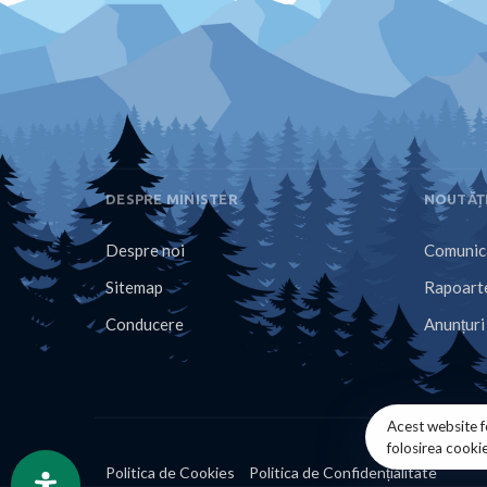
DESPRE MINISTER
NOUTĂȚ
Despre noi
Comunica
Sitemap
Rapoarte
Conducere
Anunțuri
Acest website f
folosirea cooki
Politica de Cookies
Politica de Confidențialitate