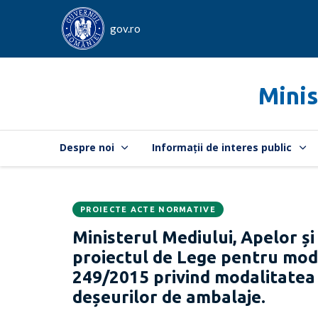
gov.ro
Minis
Despre noi
Informații de interes public
PROIECTE ACTE NORMATIVE
Data
CATEGORIA:
Ministerul Mediului, Apelor și
publicării:
proiectul de Lege pentru modi
249/2015 privind modalitatea 
deșeurilor de ambalaje.