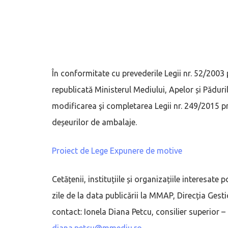
În conformitate cu prevederile Legii nr. 52/2003 
republicată Ministerul Mediului, Apelor și Pădur
modificarea şi completarea Legii nr. 249/2015 p
deșeurilor de ambalaje.
Proiect de Lege
Expunere de motive
Cetățenii, instituțiile și organizațiile interesat
zile de la data publicării la MMAP, Direcția Ges
contact: Ionela Diana Petcu, consilier superior –
diana.petcu@mmediu.ro
.