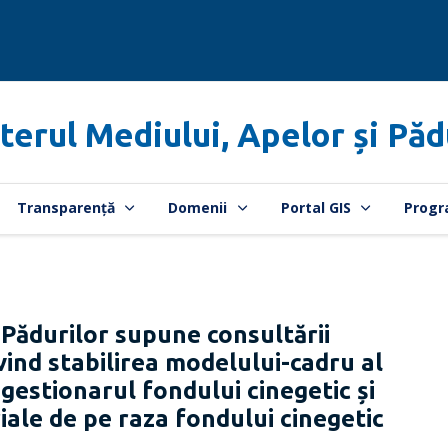
terul Mediului, Apelor și Păd
Transparență
Domenii
Portal GIS
Progr
 Pădurilor supune consultării
vind stabilirea modelului-cadru al
gestionarul fondului cinegetic și
riale de pe raza fondului cinegetic