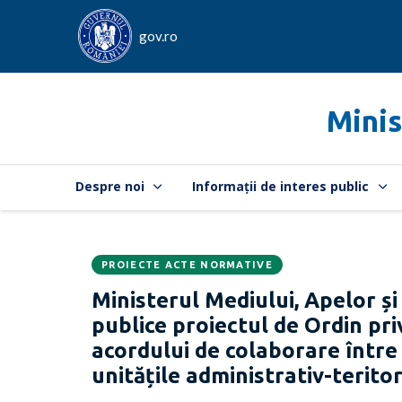
gov.ro
Minis
Despre noi
Informații de interes public
PROIECTE ACTE NORMATIVE
Data
CATEGORIA:
Ministerul Mediului, Apelor și
publicării:
publice proiectul de Ordin pri
acordului de colaborare între 
unitățile administrativ-terito