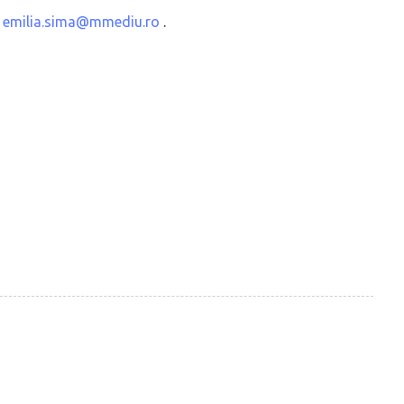
:
emilia.sima@mmediu.ro
.