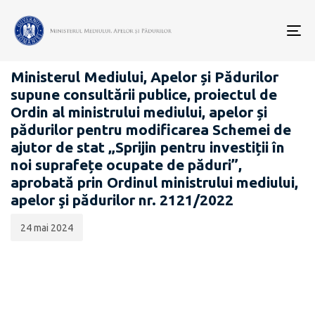
Data
CATEGORIA:
publicării:
To
PROIECTE ACTE NORMATIVE
nav
Ministerul Mediului, Apelor și Pădurilor
supune consultării publice, proiectul de
Ordin al ministrului mediului, apelor și
pădurilor pentru modificarea Schemei de
ajutor de stat „Sprijin pentru investiții în
noi suprafețe ocupate de păduri”,
aprobată prin Ordinul ministrului mediului,
apelor şi pădurilor nr. 2121/2022
24 mai 2024