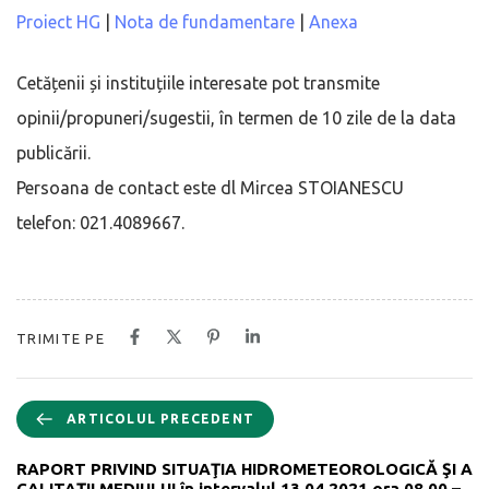
Proiect HG
|
Nota de fundamentare
|
Anexa
Cetățenii și instituțiile interesate pot transmite
opinii/propuneri/sugestii, în termen de 10 zile de la data
publicării.
Persoana de contact este dl Mircea STOIANESCU
telefon: 021.4089667.
TRIMITE PE
ARTICOLUL PRECEDENT
RAPORT PRIVIND SITUAŢIA HIDROMETEOROLOGICĂ ŞI A
CALITAŢII MEDIULUI în intervalul 13.04.2021 ora 08.00 –