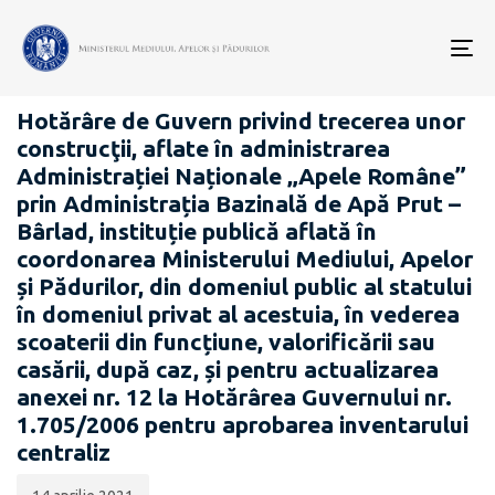
Data
CATEGORIA:
publicării:
To
PROIECTE ACTE NORMATIVE
nav
Hotărâre de Guvern privind trecerea unor
construcţii, aflate în administrarea
Administrației Naționale „Apele Române”
prin Administrația Bazinală de Apă Prut –
Bârlad, instituție publică aflată în
coordonarea Ministerului Mediului, Apelor
și Pădurilor, din domeniul public al statului
în domeniul privat al acestuia, în vederea
scoaterii din funcțiune, valorificării sau
casării, după caz, și pentru actualizarea
anexei nr. 12 la Hotărârea Guvernului nr.
1.705/2006 pentru aprobarea inventarului
centraliz