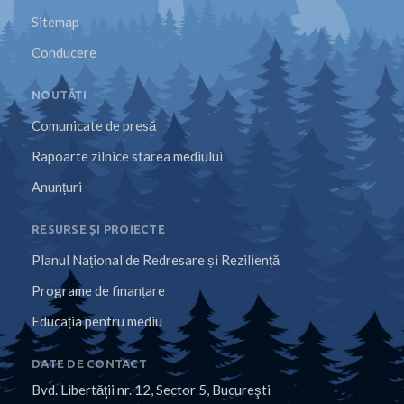
Sitemap
Conducere
NOUTĂȚI
Comunicate de presă
Rapoarte zilnice starea mediului
Anunțuri
RESURSE ȘI PROIECTE
Planul Național de Redresare și Reziliență
Programe de finanțare
Educația pentru mediu
DATE DE CONTACT
Bvd. Libertăţii nr. 12, Sector 5, Bucureşti