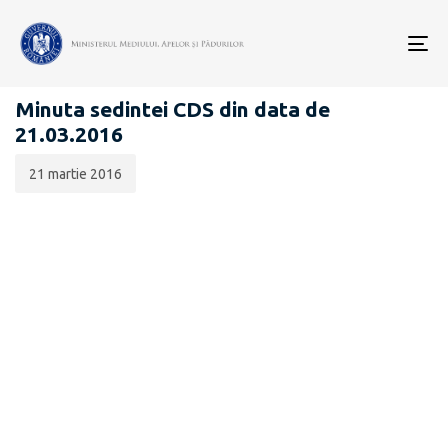
Data
CATEGORIA:
publicării:
To
COMISIA DE DIALOG SOCIAL
nav
Minuta sedintei CDS din data de
21.03.2016
21 martie 2016