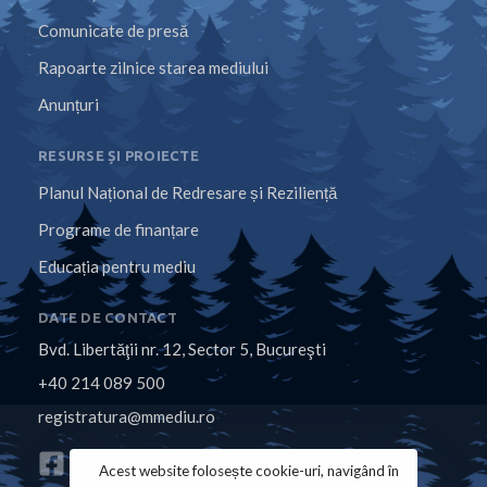
Comunicate de presă
Rapoarte zilnice starea mediului
Anunțuri
RESURSE ȘI PROIECTE
Planul Național de Redresare și Reziliență
Programe de finanțare
Educația pentru mediu
DATE DE CONTACT
Bvd. Libertăţii nr. 12, Sector 5, Bucureşti
+40 214 089 500
registratura@mmediu.ro
Acest website folosește cookie-uri, navigând în