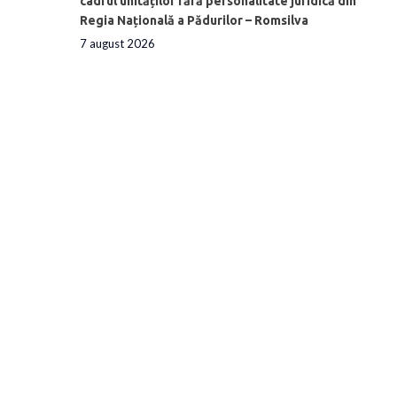
cadrul unităților fără personalitate juridică din
Regia Națională a Pădurilor – Romsilva
7 august 2026