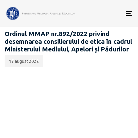
Data
CATEGORIA:
publicării:
To
COD ETIC
nav
Ordinul MMAP nr.892/2022 privind
desemnarea consilierului de etica în cadrul
Ministerului Mediului, Apelori și Pădurilor
17 august 2022