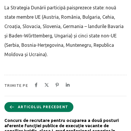
La Strategia Dunării participă paisprezece state: nouă
state membre UE (Austria, România, Bulgaria, Cehia,
Croația, Slovacia, Slovenia, Germania – landurile Bavaria
și Baden-Wṻrttemberg, Ungaria) și cinci state non-UE
(Serbia, Bosnia-Herțegovina, Muntenegru, Republica
Moldova și Ucraina).
TRIMITE PE
ARTICOLUL PRECEDENT
Concurs de recrutare pentru ocuparea a două posturi
aferente funcţiei publice de execuție vacante de
consilier juridic, clasa I, grad profesional superior în