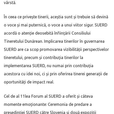
vârstă.
În ceea ce privește tinerii, aceștia sunt și trebuie să devină
o voce și mai puternică, o voce a unui viitor sigur. SUERD
acordă o atenție deosebită înființării Consiliului
Tineretului Dunărean. Implicarea tinerilor în guvernarea
SUERD are ca scop promovarea vizibilității perspectivelor
tineretului, precum și contribuția tinerilor la
implementarea SUERD, nu numai prin contribuția
acestora cu idei noi, ci și prin oferirea tinerei generații de
oportunități de impact real.
Cel de al 11lea Forum al SUERD a oferit și câteva
momente emoționante: Ceremonia de predare a
președinției SUERD către Slovenia și două expoziții