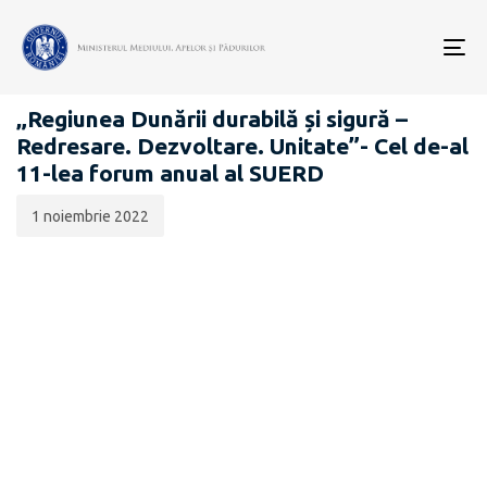
Data
CATEGORIA:
publicării:
To
SUERD
nav
„Regiunea Dunării durabilă și sigură –
Redresare. Dezvoltare. Unitate”- Cel de-al
11-lea forum anual al SUERD
1 noiembrie 2022