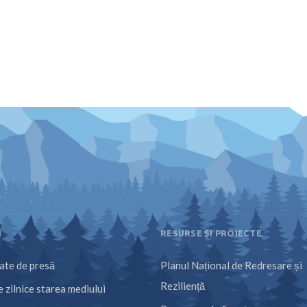
I
RESURSE ȘI PROIECTE
te de presă
Planul Național de Redresare și
Reziliență
 zilnice starea mediului