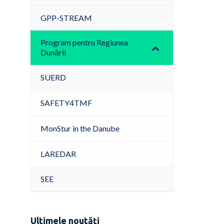
GPP-STREAM
Program pentru Regiunea
Dunării
SUERD
SAFETY4TMF
MonStur in the Danube
LAREDAR
SEE
Ultimele noutăți