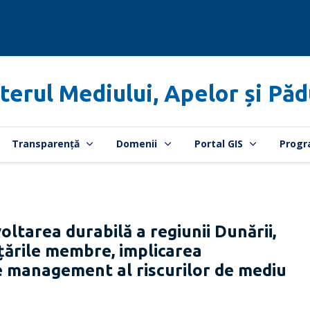
terul Mediului, Apelor și Păd
Transparență
Domenii
Portal GIS
Progr
area durabilă a regiunii Dunării,
 țările membre, implicarea
e management al riscurilor de mediu