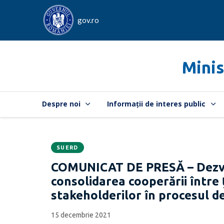
gov.ro
Minis
Despre noi
Informații de interes public
SUERD
Data
CATEGORIA:
COMUNICAT DE PRESĂ – Dezvolt
publicării:
consolidarea cooperării între
stakeholderilor în procesul d
15 decembrie 2021