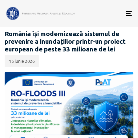
Data
CATEGORIA:
publicării:
To
RO-FLOODS III
nav
România își modernizează sistemul de
prevenire a inundațiilor printr-un proiect
european de peste 33 milioane de lei
15 iunie 2026