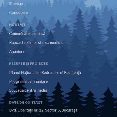
Sitemap
Conducere
NOUTĂȚI
Comunicate de presă
Rapoarte zilnice starea mediului
Anunțuri
RESURSE ȘI PROIECTE
Planul Național de Redresare și Reziliență
Programe de finanțare
Educația pentru mediu
DATE DE CONTACT
Bvd. Libertăţii nr. 12, Sector 5, Bucureşti