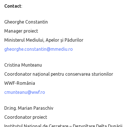
Contact
:
Gheorghe Constantin
Manager proiect
Ministerul Mediului, Apelor și Pădurilor
gheorghe.constantin@mmediu.ro
Cristina Munteanu
Coordonator național pentru conservarea sturionilor
WWF-România
cmunteanu@wwf.ro
Dr.ing. Marian Paraschiv
Coordonator proiect
Institutul Național de Cercetare – Dezvoltare Delta Dunării