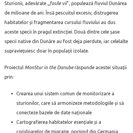
Sturionii, adevărate „
fosile vii
”, populează fluviul Dunărea
de milioane de ani. Însă pescuitul excesiv, distrugerea
habitatelor și fragmentarea cursului fluviului au dus
aceste specii în pragul extincției. Două dintre cele șase
specii native din Dunăre au fost deja pierdute, iar celelalte
supraviețuiesc doar în populații izolate.
Proiectul
MonStur in the Danube
răspunde acestei situații
prin:
Crearea unui sistem comun de monitorizare a
sturionilor, care să armonizeze metodologiile și să
conecteze bazele de date naționale
Cartografierea habitatelor esențiale și a
coridoarelor de migrație, pornind din Germania