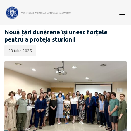
Data
CATEGORIA:
publicării:
To
MONSTUR IN THE DANUBE
nav
Nouă țări dunărene își unesc forțele
pentru a proteja sturionii
23 iulie 2025