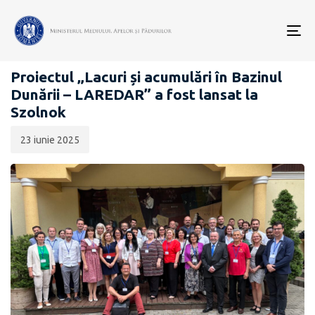
Data
CATEGORIA:
publicării:
To
LAREDAR
nav
Proiectul „Lacuri și acumulări în Bazinul
Dunării – LAREDAR” a fost lansat la
Szolnok
23 iunie 2025