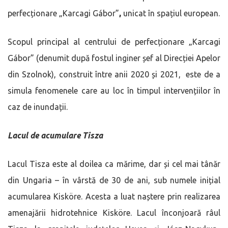
perfecționare „Karcagi Gábor”
,
unicat în spațiul european.
Scopul principal al centrului de perfecționare „Karcagi
Gábor” (denumit după fostul inginer șef al Direcției Apelor
din Szolnok), construit între anii 2020 și 2021, este de a
simula fenomenele care au loc în timpul intervențiilor în
caz de inundații.
Lacul de acumulare Tisza
Lacul Tisza este al doilea ca mărime, dar și cel mai tânăr
din Ungaria – în vârstă de 30 de ani, sub numele inițial
acumularea Kisköre. Acesta a luat naștere prin realizarea
amenajării hidrotehnice Kisköre. Lacul înconjoară râul