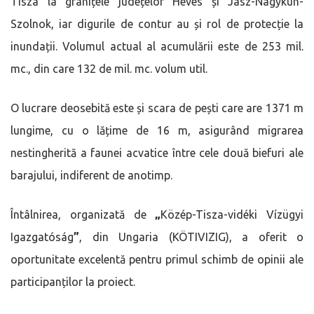
Tisza la granițele județelor Heves și Jász-Nagykun-
Szolnok, iar digurile de contur au și rol de protecție la
inundații. Volumul actual al acumulării este de 253 mil.
mc., din care 132 de mil. mc. volum util.
O lucrare deosebită este și scara de pești care are 1371 m
lungime, cu o lățime de 16 m, asigurând migrarea
nestingherită a faunei acvatice între cele două biefuri ale
barajului, indiferent de anotimp.
Întâlnirea, organizată de
„
Közép-Tisza-vidéki Vízügyi
Igazgatóság
”
, din Ungaria (KÖTIVIZIG), a oferit o
oportunitate excelentă pentru primul schimb de opinii ale
participanților la proiect.