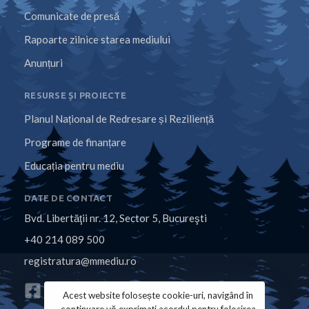
Comunicate de presă
Rapoarte zilnice starea mediului
Anunțuri
RESURSE ȘI PROIECTE
Planul Național de Redresare și Reziliență
Programe de finanțare
Educația pentru mediu
DATE DE CONTACT
Bvd. Libertăţii nr. 12, Sector 5, Bucureşti
+40 214 089 500
registratura@mmediu.ro
Acest website folosește cookie-uri, navigând în
continuare vă exprimați acordul pentru folosirea