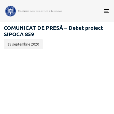
Data
CATEGORIA:
publicării:
To
SIPOCA 859
nav
COMUNICAT DE PRESĂ – Debut proiect
SIPOCA 859
28 septembrie 2020