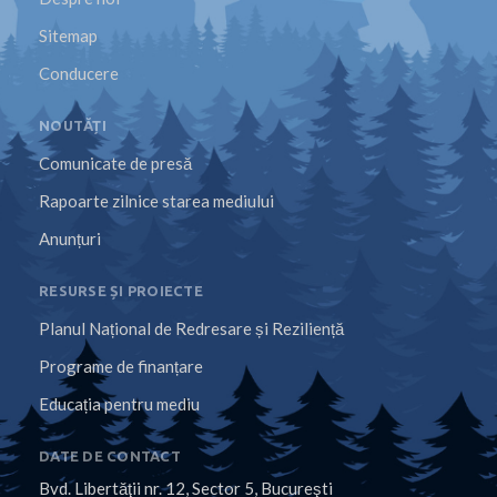
Sitemap
Conducere
NOUTĂȚI
Comunicate de presă
Rapoarte zilnice starea mediului
Anunțuri
RESURSE ȘI PROIECTE
Planul Național de Redresare și Reziliență
Programe de finanțare
Educația pentru mediu
DATE DE CONTACT
Bvd. Libertăţii nr. 12, Sector 5, Bucureşti